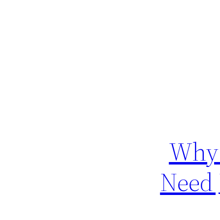
Why 
Need 