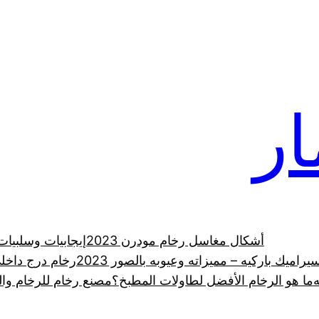
ار
أشكال مغاسل رخام مودرن 2023
إيجابيات وسلبيا
يراميك باركيه – مميزاته وعيوبه بالصور 2023
رخام درج داخل
ه
ما هو الرخام الأفضل لطاولات المطبخ؟
مصنع رخام للرخام وال